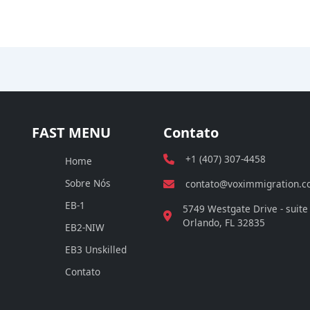
FAST MENU
Contato
+1 (407) 307-4458
Home
Sobre Nós
contato@voximmigration.
EB-1
5749 Westgate Drive - suite
Orlando, FL 32835
EB2-NIW
EB3 Unskilled
Contato