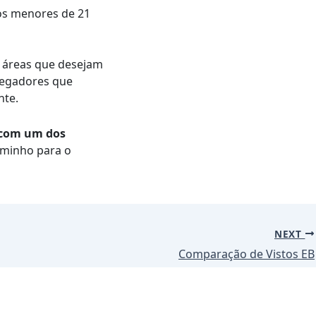
ros menores de 21
s áreas que desejam
regadores que
nte.
 com um dos
aminho para o
NEXT
Comparação de Vistos EB